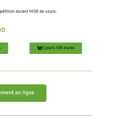
pétition durant 1H30 de cours.
30
s
5 jours 135 euros
ement en ligne