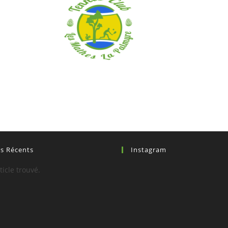
es Récents
Instagram
icle trouvé.