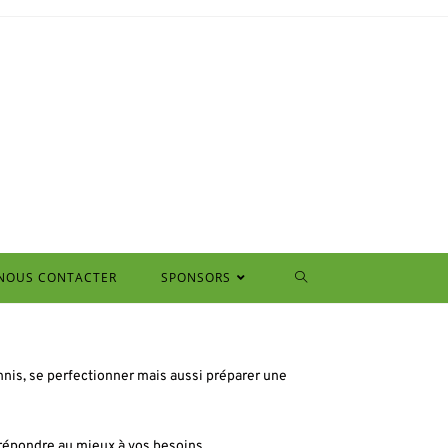
NOUS CONTACTER
SPONSORS
nnis, se perfectionner mais aussi préparer une
répondre au mieux à vos besoins.