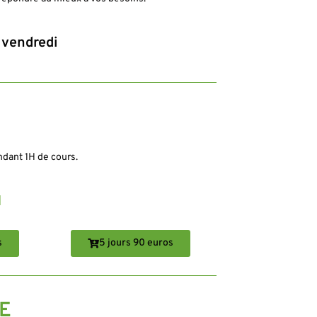
 vendredi
dant 1H de cours.
H
s
5 jours 90 euros
E